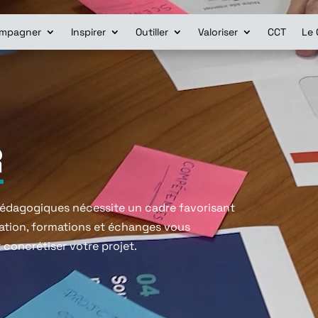
mpagner
Inspirer
Outiller
Valoriser
CCT
Le 
R
pédagogiques nécessite un cadre favorisant
éation, formations et échanges vous
concrétiser votre projet.