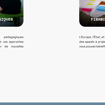
GIQUES
FINANC
 pédagogiques
L’Europe, l’État, e
ir vos approches
des appels à proj
er de nouvelles
vous pouvez bénéfi