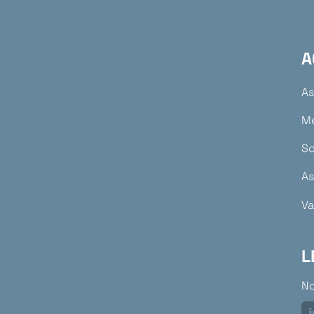
A
As
M
So
As
Va
L
No