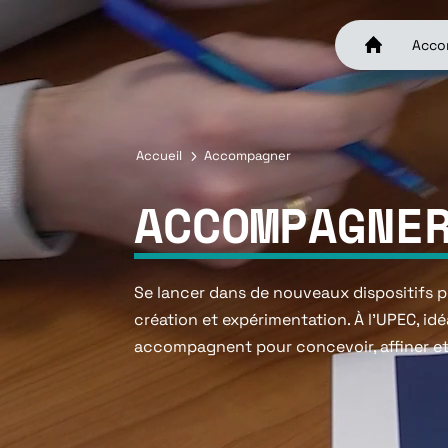
Lecteur
vidéo
Acco
Accueil
5
Accompagner
ACCOMPAGNE
Se lancer dans de nouveaux dispositifs 
création et expérimentation.
À l’UPEC, id
accompagnent pour concevoir, affiner et 