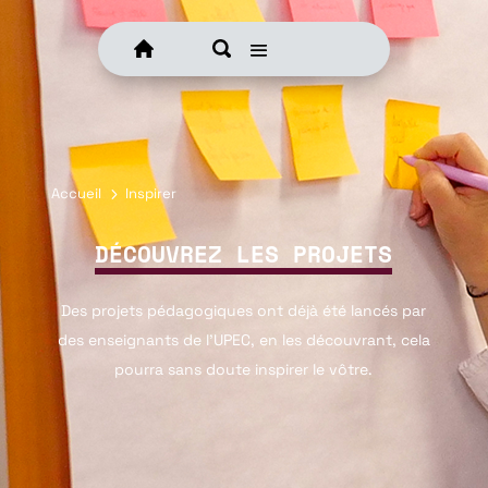
Accueil
5
Inspirer
DÉCOUVREZ LES PROJETS
Des projets pédagogiques ont déjà été lancés par
des enseignants de l’UPEC, en les découvrant, cela
pourra sans doute inspirer le vôtre.