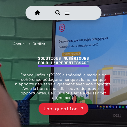
Accueil
5
Outiller
SOLUTIONS NUMÉRIQUES
POUR L’APPRENTISSAGE
France Lafleur (2022) a théorisé le modèle de
cohérence pédagonumérique : le numérique
n’apporte rien sans alignement avec vos objectifs.
Avec le bon dispositif, il ouvre de nouvelles
opportunités. Le CIDP vous aide à réussir cet
alignement.
Une question ?