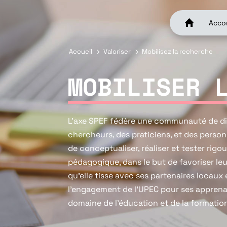
Acco
Accueil
5
Valoriser
5
Mobilisez la recherche
MOBILISER 
L’axe SPEF fédère une communauté de dif
chercheurs, des praticiens, et des perso
de conceptualiser, réaliser et tester rig
pédagogique, dans le but de favoriser leu
qu’elle tisse avec ses partenaires locau
l’engagement de l’UPEC pour ses apprena
domaine de l’éducation et de la formation