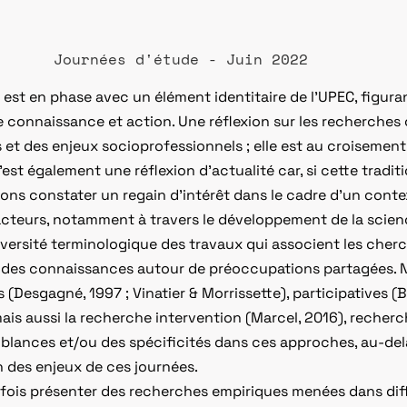
Journées d'étude - Juin 2022
st en phase avec un élément identitaire de l’UPEC, figurant 
 connaissance et action. Une réflexion sur les recherches co
 et des enjeux socioprofessionnels ; elle est au croisement
 C’est également une réflexion d’actualité car, si cette tradi
ns constater un regain d’intérêt dans le cadre d’un contex
acteurs, notamment à travers le développement de la scienc
versité terminologique des travaux qui associent les cherc
on des connaissances autour de préoccupations partagées.
(Desgagné, 1997 ; Vinatier & Morrissette), participatives (B
mais aussi la recherche intervention (Marcel, 2016), recher
mblances et/ou des spécificités dans ces approches, au-de
n des enjeux de ces journées.
 fois présenter des recherches empiriques menées dans diffé