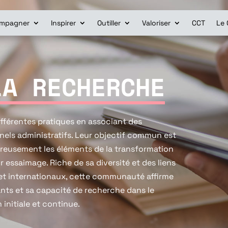
mpagner
Inspirer
Outiller
Valoriser
CCT
Le 
LA RECHERCHE
férentes pratiques en associant des
nnels administratifs. Leur objectif commun est
oureusement les éléments de la transformation
r essaimage. Riche de sa diversité et des liens
x et internationaux, cette communauté affirme
nts et sa capacité de recherche dans le
 initiale et continue.