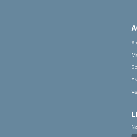
A
As
M
So
As
Va
L
No