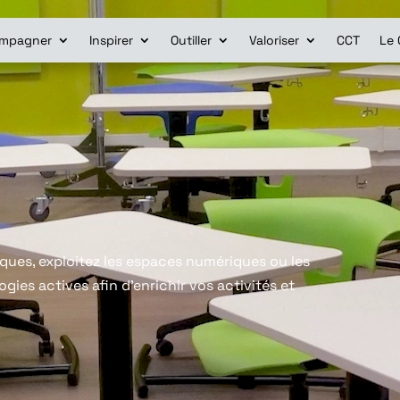
mpagner
Inspirer
Outiller
Valoriser
CCT
Le 
iques, exploitez les espaces numériques ou les
gies actives afin d’enrichir vos activités et