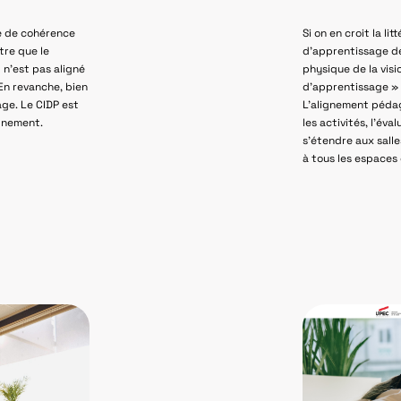
le de cohérence
Si on en croit la li
re que le
d’apprentissage de
l n’est pas aligné
physique de la vis
En revanche, bien
d’apprentissage » (
sage. Le CIDP est
L’alignement pédag
ignement.
les activités, l’éva
s’étendre aux sall
à tous les espaces