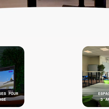
UES POUR
ESPA
AGE
D'A